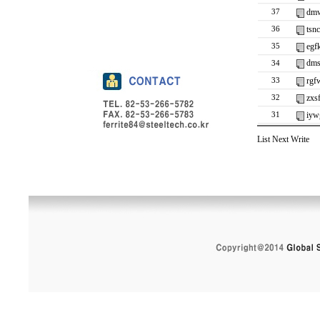
dmw
37
tsn
36
egf
35
dms
34
rgf
33
zxs
32
iyw
31
List
Next
Write