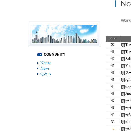
The
50
The
49
Sali
48
You
47
ス
46
rgf
45
tsn
44
dmw
43
iyw
42
zxs
41
rgf
40
tsn
39
iyw